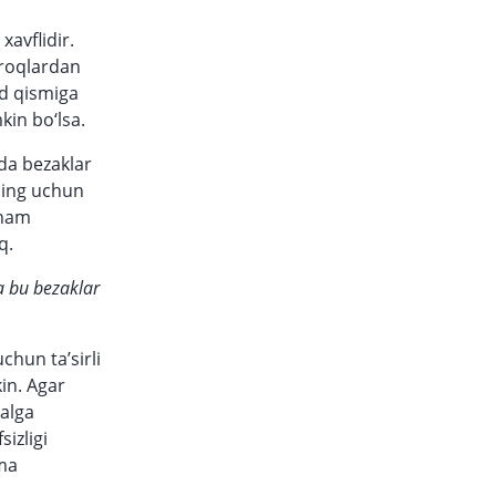
avflidir.
iroqlardan
ld qismiga
kin bo‘lsa.
da bezaklar
ning uchun
 ham
q.
a bu bezaklar
chun ta’sirli
in. Agar
malga
izligi
ima