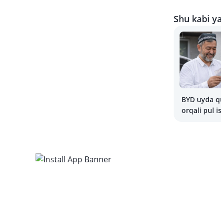
Shu kabi ya
BYD uyda q
orqali pul 
beradi