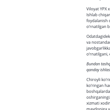
Viloyat YPX 
Ishlab chiq
foydalanish 
o‘rnatilgan 
Odatdagidek
va nostandar
javobgarlikk
o‘rnatilgani,
Bundan tashqa
qanday ishlas
Chiroyli ko‘r
ko‘ringan ha
boshqalardan
oshirganingiz
xizmati xodim
maydoniga yu