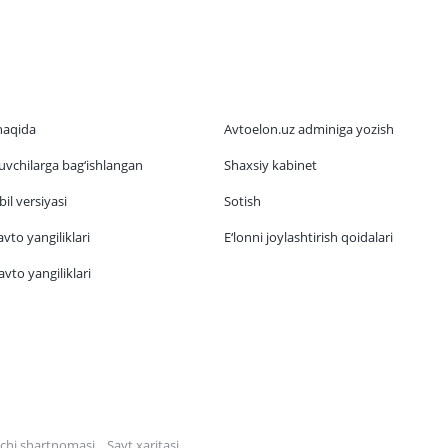
haqida
Avtoelon.uz adminiga yozish
vchilarga bag‘ishlangan
Shaxsiy kabinet
il versiyasi
Sotish
vto yangiliklari
E‘lonni joylashtirish qoidalari
vto yangiliklari
chi shartnomasi
Sayt xaritasi