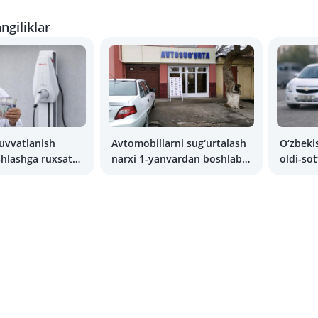
ngiliklar
uvvatlanish
Avtomobillarni sug‘urtalash
O‘zbeki
ishlashga ruxsat
narxi 1-yanvardan boshlab
oldi-sot
to‘rt baravarga oshadi
qanday 