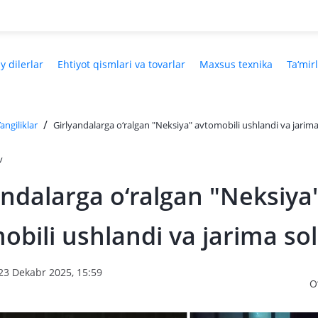
y dilerlar
Ehtiyot qismlari va tovarlar
Maxsus texnika
Ta‘mir
/
angiliklar
Girlyandalarga o‘ralgan "Neksiya" avtomobili ushlandi va jarima
v
andalarga o‘ralgan "Neksiya
obili ushlandi va jarima sol
23 Dekabr 2025, 15:59
O