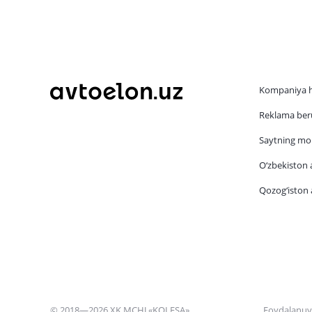
Kompaniya 
Reklama beru
Saytning mob
O‘zbekiston a
Qozog‘iston a
© 2018—2026 XK MCHJ «KOLESA»
Foydalanuv