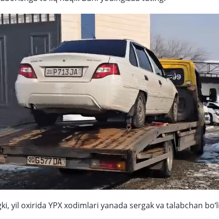
i, yil oxirida YPX xodimlari yanada sergak va talabchan bo‘l