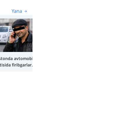
Yana
Yana
stonda avtomobil
tisida firibgarlar
ish yuritadi