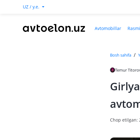
UZ / y.e.
Avtomobillar
Rasmi
/
Bosh sahifa
Y
Temur Titoro
Girly
avtom
Chop etilgan: 