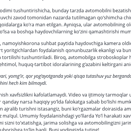
xodimi tushuntirishicha, bunday tarzda avtomobilni bezatish x
aruvchi zavod tomonidan nazarda tutilmagan qo‘shimcha ch
qoidalarga ko‘ra man etilgan. Ayniqsa, ular avtomobilning o
bo‘lsa va boshqa haydovchilarning ko‘zini qamashtirishi mum
, namoyishkorona suhbat paytida haydovchiga kamera oldi
t yoritgichlardan foydalanish qonunbuzarlik ekanligi va bu
a tortilishi tushuntiriladi. Biroq, avtomobilga stroboskoplar
 ehtimol, huquq-tartibot idoralarining g‘azabini keltirgani ani
ri, yomg‘ir, qor yog‘ayotganda yoki qisqa tutashuv yuz bergand
hini hech kim bilmaydi.
inish xavfsizlikni kafolatlamaydi. Video va ijtimoiy tarmoqlar u
r qanday narsa haqiqiy yo‘lda falokatga sabab bo‘lishi mumk
 ajralib turishni istasangiz, buni ko‘rgazmalar doirasida a
 ma’qul. Umumiy foydalanishdagi yo‘llarda Yo‘l harakati xavfs
i sizni to‘xtatishga, jarima solishga va avtomobilingizni jar
borishga to‘liq haqli. Buni yodingizda tuting!