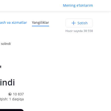
Mening e‘lonlarim
lash va xizmatlar
Yangiliklar
Sotish
Hozir saytda 38 558
 solindi
"
indi
10 837
‘qish: 1 daqiqa