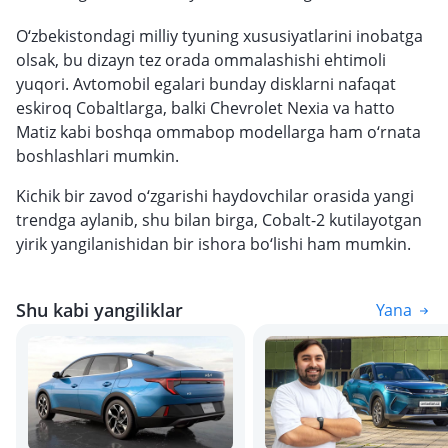
O‘zbekistondagi milliy tyuning xususiyatlarini inobatga
olsak, bu dizayn tez orada ommalashishi ehtimoli
yuqori. Avtomobil egalari bunday disklarni nafaqat
eskiroq Cobaltlarga, balki Chevrolet Nexia va hatto
Matiz kabi boshqa ommabop modellarga ham o‘rnata
boshlashlari mumkin.
Kichik bir zavod o‘zgarishi haydovchilar orasida yangi
trendga aylanib, shu bilan birga, Cobalt-2 kutilayotgan
yirik yangilanishidan bir ishora bo‘lishi ham mumkin.
Shu kabi yangiliklar
Yana