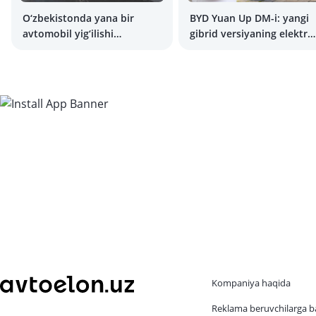
O‘zbekistonda yana bir
BYD Yuan Up DM-i: yangi
avtomobil yig‘ilishi
gibrid versiyaning elektr
boshlandi
versiyasidan qanday farqi
bor?
Kompaniya haqida
Reklama beruvchilarga b