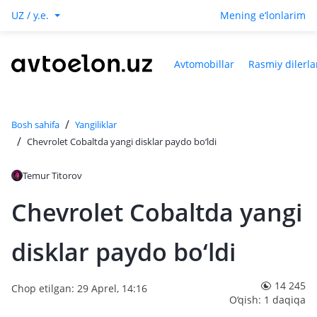
UZ / y.e.
Mening e‘lonlarim
Avtomobillar
Rasmiy dilerla
/
Bosh sahifa
Yangiliklar
/
Chevrolet Cobaltda yangi disklar paydo bo‘ldi
Temur Titorov
Chevrolet Cobaltda yangi
disklar paydo bo‘ldi
14 245
Chop etilgan: 29 Aprel, 14:16
O‘qish: 1 daqiqa