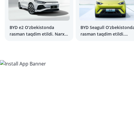
BYD e2 O‘zbekistonda
BYD Seagull O’zbekistond
rasman taqdim etildi. Narxi
rasman taqdim etildi.
qancha?
Hammasi yaxshi, ammo
narxi…