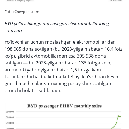
Foto: Cnevpost.com
BYD yo‘lovchilarga moslashgan elektromobillarining
sotuvlari
Yo‘lovchilar uchun moslashgan elektromobillaridan
198 065 dona sotilgan (bu 2023-yilga nisbatan 16,4 foiz
ko‘p), gibrid avtomobillardan esa 305 938 dona
sotilgan — bu 2023-yilga nisbatan 133 foizga ko‘p,
ammo oktyabr oyiga nisbatan 1,6 foizga kam.
Ta’kidlanishicha, bu ketma-ket 8 oylik o‘sishdan keyin
gibrid mashinalar sotuvining pasayishi kuzatilgan
birinchi holat hisoblanadi.