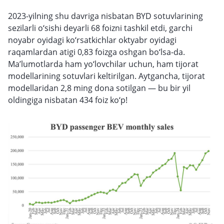
2023-yilning shu davriga nisbatan BYD sotuvlarining
sezilarli o‘sishi deyarli 68 foizni tashkil etdi, garchi
noyabr oyidagi ko‘rsatkichlar oktyabr oyidagi
raqamlardan atigi 0,83 foizga oshgan bo‘lsa-da.
Ma’lumotlarda ham yo‘lovchilar uchun, ham tijorat
modellarining sotuvlari keltirilgan. Aytgancha, tijorat
modellaridan 2,8 ming dona sotilgan — bu bir yil
oldingiga nisbatan 434 foiz ko‘p!