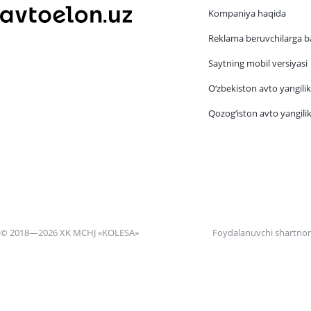
Kompaniya haqida
Reklama beruvchilarga b
Saytning mobil versiyasi
O‘zbekiston avto yangilik
Qozog‘iston avto yangilik
© 2018—2026 XK MCHJ «KOLESA»
Foydalanuvchi shartno