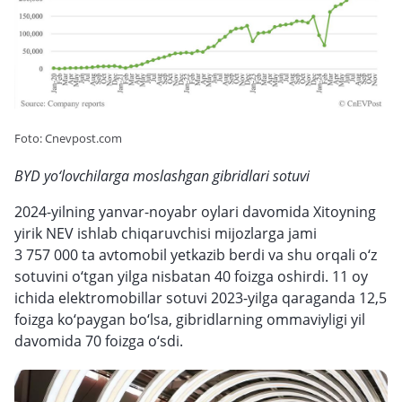
Foto: Cnevpost.com
BYD yo‘lovchilarga moslashgan gibridlari sotuvi
2024-yilning yanvar-noyabr oylari davomida Xitoyning
yirik NEV ishlab chiqaruvchisi mijozlarga jami
3 757 000 ta avtomobil yetkazib berdi va shu orqali o‘z
sotuvini o‘tgan yilga nisbatan 40 foizga oshirdi. 11 oy
ichida elektromobillar sotuvi 2023-yilga qaraganda 12,5
foizga ko‘paygan bo‘lsa, gibridlarning ommaviyligi yil
davomida 70 foizga o‘sdi.