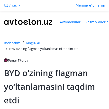
UZ / y.e.
Mening e‘lonlarim
Avtomobillar
Rasmiy dilerla
/
Bosh sahifa
Yangiliklar
/
BYD o‘zining flagman yo‘ltanlamasini taqdim etdi
Temur Titorov
BYD o‘zining flagman
yo‘ltanlamasini taqdim
etdi