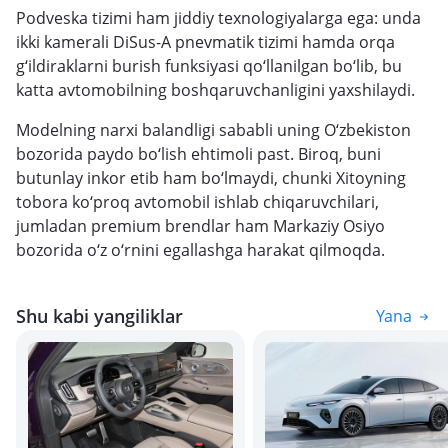
Podveska tizimi ham jiddiy texnologiyalarga ega: unda
ikki kamerali DiSus-A pnevmatik tizimi hamda orqa
g‘ildiraklarni burish funksiyasi qo‘llanilgan bo‘lib, bu
katta avtomobilning boshqaruvchanligini yaxshilaydi.
Modelning narxi balandligi sababli uning O‘zbekiston
bozorida paydo bo‘lish ehtimoli past. Biroq, buni
butunlay inkor etib ham bo‘lmaydi, chunki Xitoyning
tobora ko‘proq avtomobil ishlab chiqaruvchilari,
jumladan premium brendlar ham Markaziy Osiyo
bozorida o‘z o‘rnini egallashga harakat qilmoqda.
Shu kabi yangiliklar
Yana