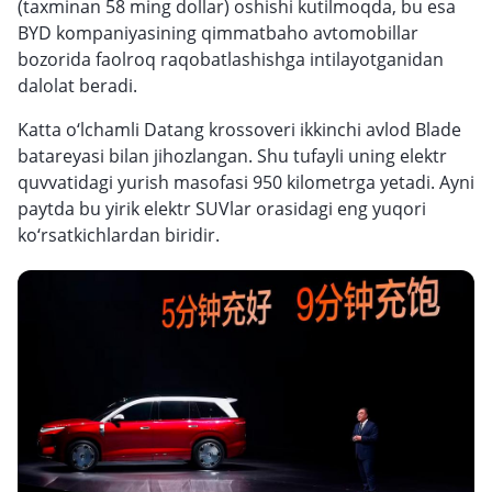
(taxminan 58 ming dollar) oshishi kutilmoqda, bu esa
BYD kompaniyasining qimmatbaho avtomobillar
bozorida faolroq raqobatlashishga intilayotganidan
dalolat beradi.
Katta o‘lchamli Datang krossoveri ikkinchi avlod Blade
batareyasi bilan jihozlangan. Shu tufayli uning elektr
quvvatidagi yurish masofasi 950 kilometrga yetadi. Ayni
paytda bu yirik elektr SUVlar orasidagi eng yuqori
ko‘rsatkichlardan biridir.