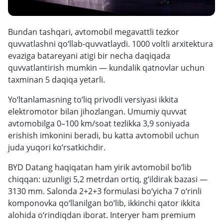
Bundan tashqari, avtomobil megavattli tezkor
quvvatlashni qo‘llab-quvvatlaydi. 1000 voltli arxitektura
evaziga batareyani atigi bir necha daqiqada
quvvatlantirish mumkin — kundalik qatnovlar uchun
taxminan 5 daqiqa yetarli.
Yo‘ltanlamasning to‘liq privodli versiyasi ikkita
elektromotor bilan jihozlangan. Umumiy quvvat
avtomobilga 0–100 km/soat tezlikka 3,9 soniyada
erishish imkonini beradi, bu katta avtomobil uchun
juda yuqori ko‘rsatkichdir.
BYD Datang haqiqatan ham yirik avtomobil bo‘lib
chiqqan: uzunligi 5,2 metrdan ortiq, g‘ildirak bazasi —
3130 mm. Salonda 2+2+3 formulasi bo‘yicha 7 o‘rinli
komponovka qo‘llanilgan bo‘lib, ikkinchi qator ikkita
alohida o‘rindiqdan iborat. Interyer ham premium