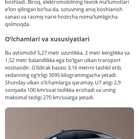
boshladi. Biroq, elektromobilning texnik ma’lumotlari
e’lon qilingan bo‘lsa-da, sotuvning aniq boshlanish
sanasi va rasmiy narxi hozircha noma’lumligicha
qolmoqda.
O‘lchamlari va xususiyatlari
Bu avtomobil 5,27 metr uzunlikka, 2 metr kenglikka va
1,52 metr balandlikka ega bo‘lgan ulkan transport
vositasidir. G‘ildirak bazasi 3,16 metrni tashkil etib,
sedanning og‘irligi 3095 kilogrammgacha yetadi.
Shunday ulkan o‘lchamlarga qaramay, U7 atigi 2,9
soniyada 100 km/soat tezlikka erishadi va uning
maksimal tezligi 270 km/soatga yetadi.