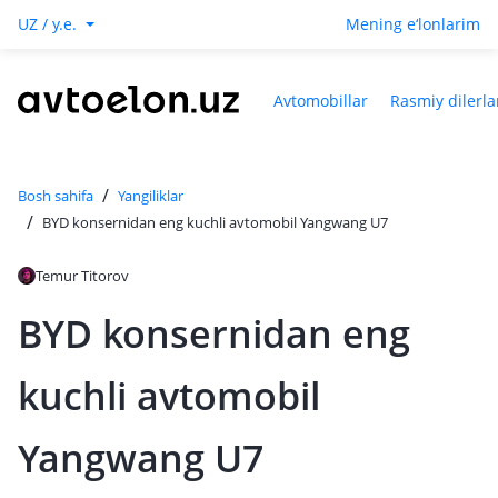
UZ / y.e.
Mening e‘lonlarim
Avtomobillar
Rasmiy dilerla
/
Bosh sahifa
Yangiliklar
/
BYD konsernidan eng kuchli avtomobil Yangwang U7
Temur Titorov
BYD konsernidan eng
kuchli avtomobil
Yangwang U7