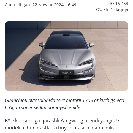
16 453
Chop etilgan: 22 Noyabr 2024, 16:49
O‘qish: 1 daqiqa
Guanchjou avtosalonida to‘rt motorli 1306 ot kuchiga ega
bo‘lgan super sedan namoyish etildi!
BYD konserniga qarashli Yangwang brendi yangi U7
modeli uchun dastlabki buyurtmalarni qabul qilishni