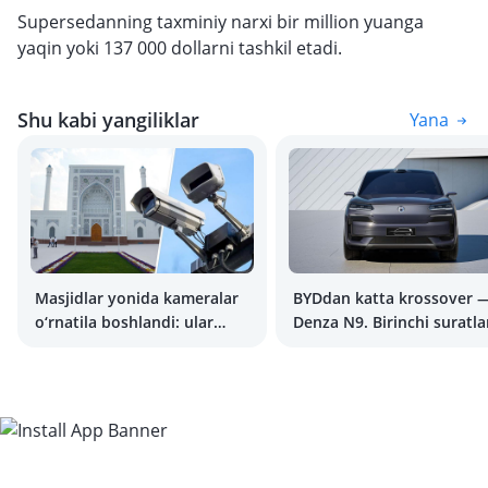
Supersedanning taxminiy narxi bir million yuanga
yaqin yoki 137 000 dollarni tashkil etadi.
Shu kabi yangiliklar
Yana
Masjidlar yonida kameralar
BYDdan katta krossover 
o‘rnatila boshlandi: ular
Denza N9. Birinchi suratla
noto‘g‘ri parkovka
holatlarini qayd etmoqda