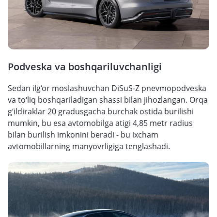
Podveska va boshqariluvchanligi
Sedan ilg‘or moslashuvchan DiSuS-Z pnevmopodveska
va to‘liq boshqariladigan shassi bilan jihozlangan. Orqa
g‘ildiraklar 20 gradusgacha burchak ostida burilishi
mumkin, bu esa avtomobilga atigi 4,85 metr radius
bilan burilish imkonini beradi - bu ixcham
avtomobillarning manyovrligiga tenglashadi.