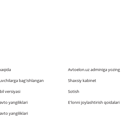
haqida
Avtoelon.uz adminiga yozing
vchilarga bag'ishlangan
Shaxsiy kabinet
il versiyasi
Sotish
vto yangiliklari
E'lonni joylashtirish qoidalari
vto yangiliklari