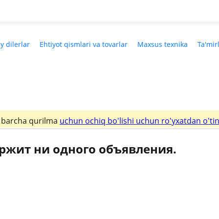
y dilerlar
Ehtiyot qismlari va tovarlar
Maxsus texnika
Ta'mir
a barcha qurilma
uchun ochiq bo'lishi uchun ro'yxatdan o'ti
ржит ни одного объявления.