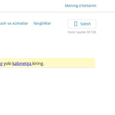
Mening e'lonlarim
lash va xizmatlar
Yangiliklar
Sotish
Hozir saytda 38 536
ng
yoki
kabinetga
kiring.