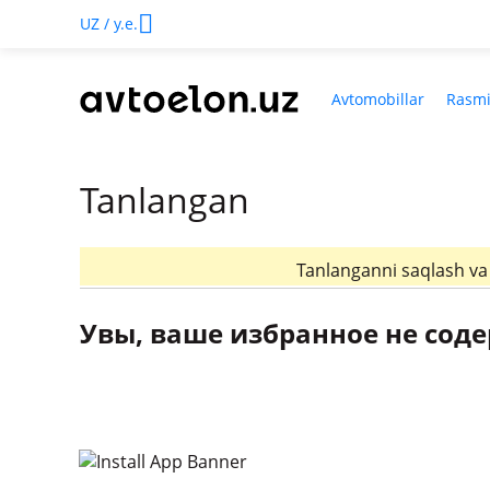
UZ / у.е.
Avtomobillar
Rasmi
Tanlangan
Tanlanganni saqlash v
Увы, ваше избранное не соде