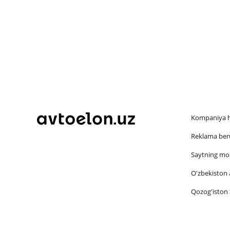
Kompaniya 
Reklama beru
Saytning mob
O'zbekiston a
Qozog'iston a